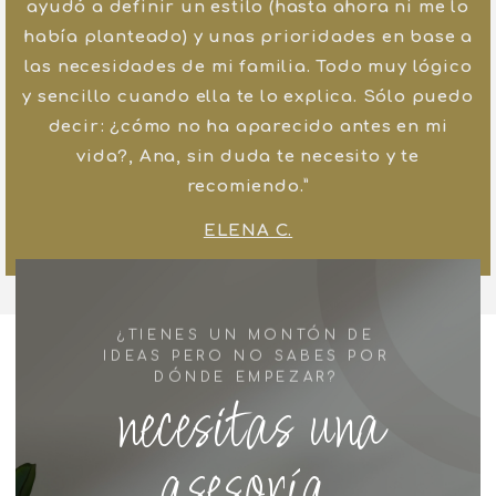
ayudó a definir un estilo (hasta ahora ni me lo
había planteado) y unas prioridades en base a
las necesidades de mi familia. Todo muy lógico
y sencillo cuando ella te lo explica. Sólo puedo
decir: ¿cómo no ha aparecido antes en mi
vida?, Ana, sin duda te necesito y te
recomiendo.”
ELENA C.
¿TIENES UN MONTÓN DE
IDEAS PERO NO SABES POR
DÓNDE EMPEZAR?
necesitas una
a
s
e
s
o
r
í
a