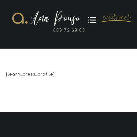
cuéntame!:
609 72 69 03
[learn_press_profile]